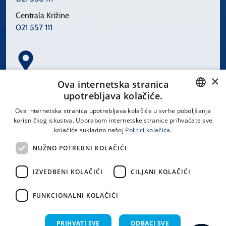
Centrala Križine
021 557 111
×
Spinčićeva 1, 21000 Split
Ova internetska stranica
Hrvatska
upotrebljava kolačiće.
CROATIAN
Ova internetska stranica upotrebljava kolačiće u svrhe poboljšanja
korisničkog iskustva. Uporabom internetske stranice prihvaćate sve
ENGLISH
kolačiće sukladno našoj
Politici kolačića.
office@kbsplit.hr
NUŽNO POTREBNI KOLAČIĆI
LINKOVI
IZVEDBENI KOLAČIĆI
CILJANI KOLAČIĆI
Uvjeti korištenja
FUNKCIONALNI KOLAČIĆI
Izjava o pristupačnosti
PRIHVATI SVE
ODBACI SVE