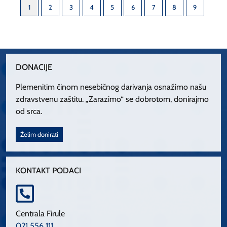
1
2
3
4
5
6
7
8
9
DONACIJE
Plemenitim činom nesebičnog darivanja osnažimo našu
zdravstvenu zaštitu. „Zarazimo“ se dobrotom, donirajmo
od srca.
Želim donirati
KONTAKT PODACI
Centrala Firule
021 556 111