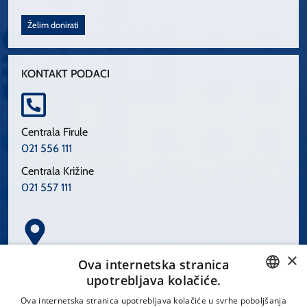
Želim donirati
KONTAKT PODACI
Centrala Firule
021 556 111
Centrala Križine
021 557 111
×
Spinčićeva 1, 21000 Split
Ova internetska stranica
Hrvatska
upotrebljava kolačiće.
CROATIAN
Ova internetska stranica upotrebljava kolačiće u svrhe poboljšanja