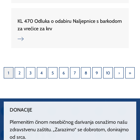
KL 470 Odluka o odabiru Naljepnice s barkodom
za vrećice za krv
1
2
3
4
5
6
7
8
9
10
DONACIJE
Plemenitim činom nesebičnog darivanja osnažimo našu
zdravstvenu zaštitu. „Zarazimo“ se dobrotom, donirajmo
od srca.