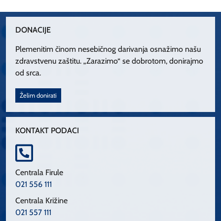
DONACIJE
Plemenitim činom nesebičnog darivanja osnažimo našu
zdravstvenu zaštitu. „Zarazimo“ se dobrotom, donirajmo
od srca.
Želim donirati
KONTAKT PODACI
Centrala Firule
021 556 111
Centrala Križine
021 557 111