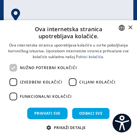
×
Spinčićeva 1, 21000 Split
Ova internetska stranica
Hrvatska
upotrebljava kolačiće.
CROATIAN
Ova internetska stranica upotrebljava kolačiće u svrhe poboljšanja
korisničkog iskustva. Uporabom internetske stranice prihvaćate sve
ENGLISH
kolačiće sukladno našoj
Politici kolačića.
office@kbsplit.hr
NUŽNO POTREBNI KOLAČIĆI
LINKOVI
IZVEDBENI KOLAČIĆI
CILJANI KOLAČIĆI
Uvjeti korištenja
FUNKCIONALNI KOLAČIĆI
Izjava o pristupačnosti
PRIHVATI SVE
ODBACI SVE
PRIKAŽI DETALJE
C
S