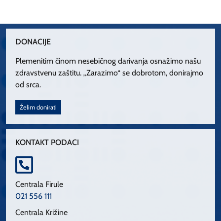
DONACIJE
Plemenitim činom nesebičnog darivanja osnažimo našu
zdravstvenu zaštitu. „Zarazimo“ se dobrotom, donirajmo
od srca.
Želim donirati
KONTAKT PODACI
Centrala Firule
021 556 111
Centrala Križine