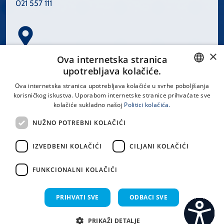
021 557 111
×
Spinčićeva 1, 21000 Split
Ova internetska stranica
Hrvatska
upotrebljava kolačiće.
CROATIAN
Ova internetska stranica upotrebljava kolačiće u svrhe poboljšanja
korisničkog iskustva. Uporabom internetske stranice prihvaćate sve
ENGLISH
kolačiće sukladno našoj
Politici kolačića.
office@kbsplit.hr
NUŽNO POTREBNI KOLAČIĆI
LINKOVI
IZVEDBENI KOLAČIĆI
CILJANI KOLAČIĆI
Uvjeti korištenja
FUNKCIONALNI KOLAČIĆI
Izjava o pristupačnosti
PRIHVATI SVE
ODBACI SVE
PRIKAŽI DETALJE