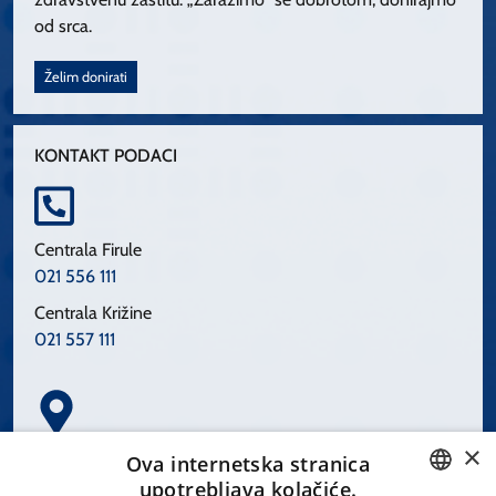
od srca.
Želim donirati
KONTAKT PODACI
Centrala Firule
021 556 111
Centrala Križine
021 557 111
×
Spinčićeva 1, 21000 Split
Ova internetska stranica
Hrvatska
upotrebljava kolačiće.