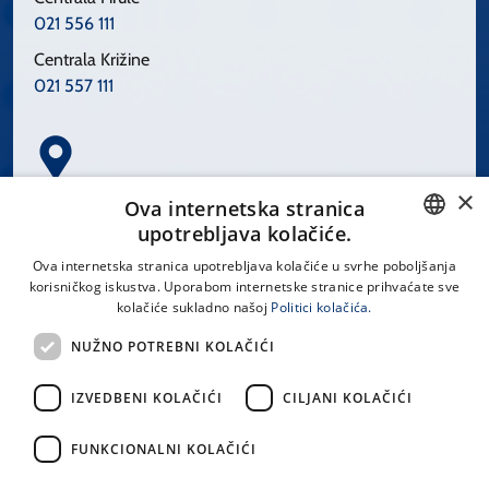
021 556 111
Centrala Križine
021 557 111
×
Spinčićeva 1, 21000 Split
Ova internetska stranica
Hrvatska
upotrebljava kolačiće.
CROATIAN
Ova internetska stranica upotrebljava kolačiće u svrhe poboljšanja
korisničkog iskustva. Uporabom internetske stranice prihvaćate sve
ENGLISH
kolačiće sukladno našoj
Politici kolačića.
office@kbsplit.hr
NUŽNO POTREBNI KOLAČIĆI
LINKOVI
IZVEDBENI KOLAČIĆI
CILJANI KOLAČIĆI
Uvjeti korištenja
FUNKCIONALNI KOLAČIĆI
Izjava o pristupačnosti