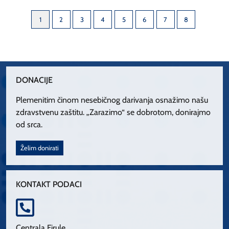
1
2
3
4
5
6
7
8
DONACIJE
Plemenitim činom nesebičnog darivanja osnažimo našu
zdravstvenu zaštitu. „Zarazimo“ se dobrotom, donirajmo
od srca.
Želim donirati
KONTAKT PODACI
Centrala Firule