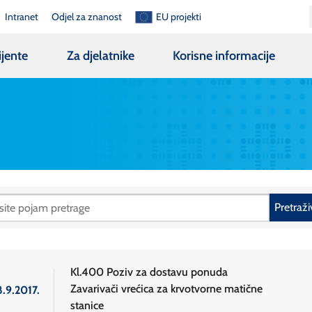
Intranet
Odjel za znanost
EU projekti
ijente
Za djelatnike
Korisne informacije
Pretraži
Kl.400 Poziv za dostavu ponuda
Zavarivači vrećica za krvotvorne matične
8.9.2017.
stanice