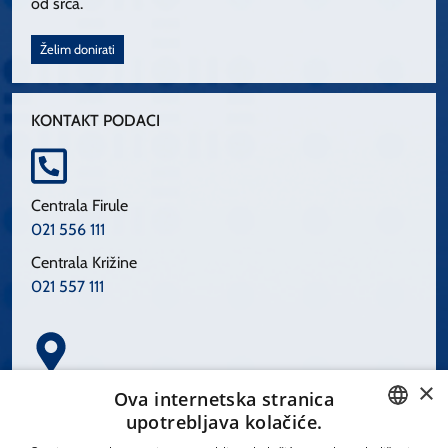
od srca.
Želim donirati
KONTAKT PODACI
Centrala Firule
021 556 111
Centrala Križine
021 557 111
×
Spinčićeva 1, 21000 Split
Ova internetska stranica
Hrvatska
upotrebljava kolačiće.
CROATIAN