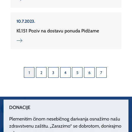
10.7.2023.
Kl.151 Poziv na dostavu ponuda Pidžame
1
2
3
4
5
6
7
DONACIJE
Plemenitim činom nesebičnog darivanja osnažimo našu
zdravstvenu zaštitu. „Zarazimo“ se dobrotom, donirajmo