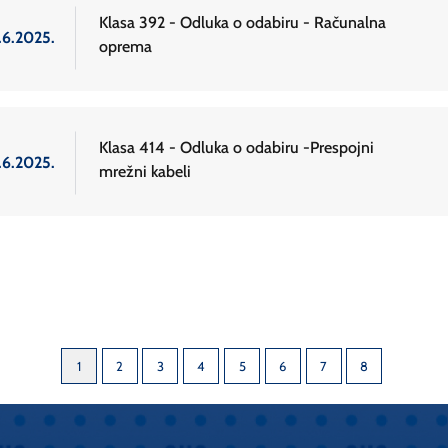
Klasa 392 - Odluka o odabiru - Računalna
.6.2025.
oprema
Klasa 414 - Odluka o odabiru -Prespojni
.6.2025.
mrežni kabeli
1
2
3
4
5
6
7
8