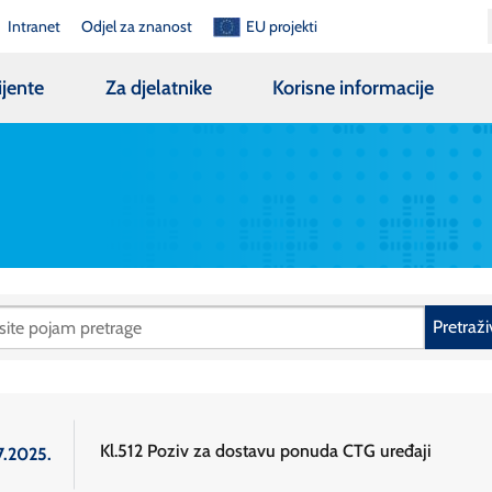
Intranet
Odjel za znanost
EU projekti
ijente
Za djelatnike
Korisne informacije
Pretraži
Kl.512 Poziv za dostavu ponuda CTG uređaji
7.2025.