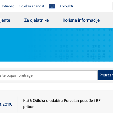
Intranet
Odjel za znanost
EU projekti
ijente
Za djelatnike
Korisne informacije
Pretraži
Kl.56 Odluka o odabiru Porculan posuđe i RF
4.2019.
pribor