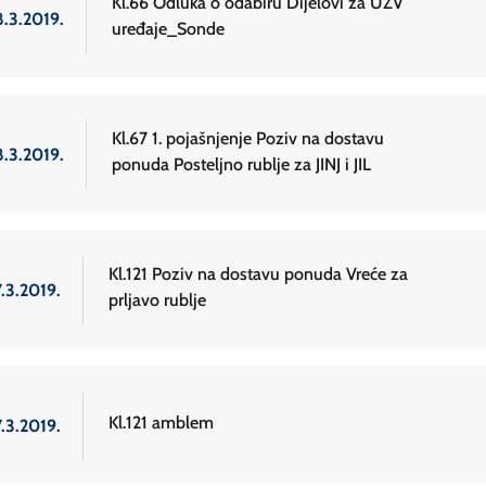
Kl.66 Odluka o odabiru Dijelovi za UZV
8.3.2019.
uređaje_Sonde
Kl.67 1. pojašnjenje Poziv na dostavu
8.3.2019.
ponuda Posteljno rublje za JINJ i JIL
Kl.121 Poziv na dostavu ponuda Vreće za
.3.2019.
prljavo rublje
Kl.121 amblem
.3.2019.