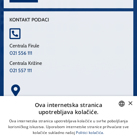
KONTAKT PODACI
Centrala Firule
021 556 111
Centrala Križine
021 557 111
×
Spinčićeva 1, 21000 Split
Ova internetska stranica
Hrvatska
upotrebljava kolačiće.
CROATIAN
Ova internetska stranica upotrebljava kolačiće u svrhe poboljšanja
korisničkog iskustva. Uporabom internetske stranice prihvaćate sve
ENGLISH
kolačiće sukladno našoj
Politici kolačića.
office@kbsplit.hr