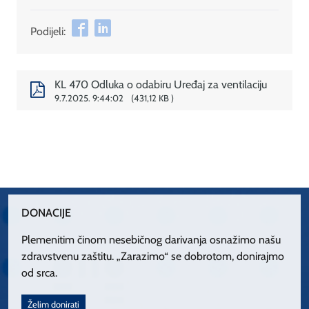
Podijeli:
KL 470 Odluka o odabiru Uređaj za ventilaciju
9.7.2025. 9:44:02
431,12 KB
DONACIJE
Plemenitim činom nesebičnog darivanja osnažimo našu
zdravstvenu zaštitu. „Zarazimo“ se dobrotom, donirajmo
od srca.
Želim donirati