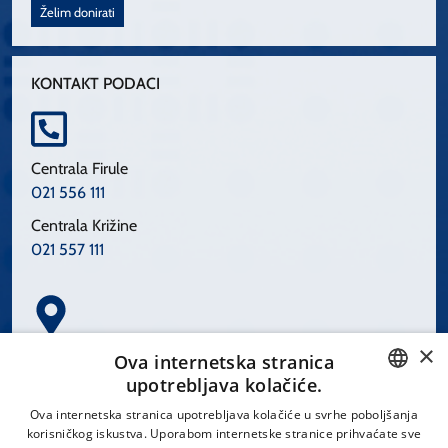
Želim donirati
KONTAKT PODACI
Centrala Firule
021 556 111
Centrala Križine
021 557 111
×
Spinčićeva 1, 21000 Split
Ova internetska stranica
Hrvatska
upotrebljava kolačiće.
CROATIAN
Ova internetska stranica upotrebljava kolačiće u svrhe poboljšanja
korisničkog iskustva. Uporabom internetske stranice prihvaćate sve
ENGLISH