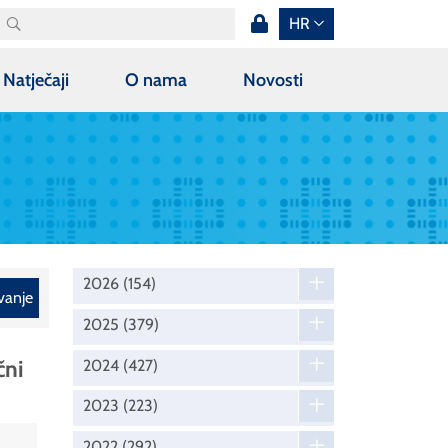
HR
Natječaji
O nama
Novosti
2026
(154)
vanje
2025
(379)
čni
2024
(427)
2023
(223)
2022
(292)