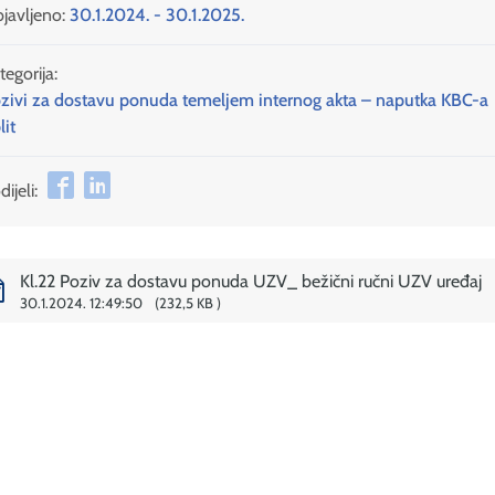
javljeno:
30.1.2024. - 30.1.2025.
tegorija:
zivi za dostavu ponuda temeljem internog akta – naputka KBC-a
lit
ijeli:
Kl.22 Poziv za dostavu ponuda UZV_ bežični ručni UZV uređaj
30.1.2024. 12:49:50
232,5 KB