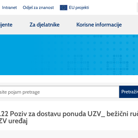
Intranet
Odjel za znanost
EU projekti
ijente
Za djelatnike
Korisne informacije
Pretraži
.22 Poziv za dostavu ponuda UZV_ bežični ru
ZV uređaj