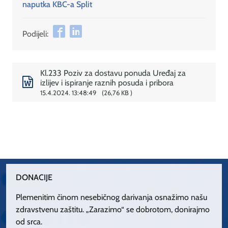
naputka KBC-a Split
Podijeli:
Kl.233 Poziv za dostavu ponuda Uređaj za
izlijev i ispiranje raznih posuda i pribora
15.4.2024. 13:48:49
26,76 KB
DONACIJE
Plemenitim činom nesebičnog darivanja osnažimo našu
zdravstvenu zaštitu. „Zarazimo“ se dobrotom, donirajmo
od srca.