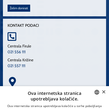
Želim donirati
KONTAKT PODACI
Centrala Firule
021 556 111
Centrala Križine
021 557 111
×
Spinčićeva 1, 21000 Split
Ova internetska stranica
Hrvatska
upotrebljava kolačiće.
CROATIAN
Ova internetska stranica upotrebljava kolačiće u svrhe poboljšanja