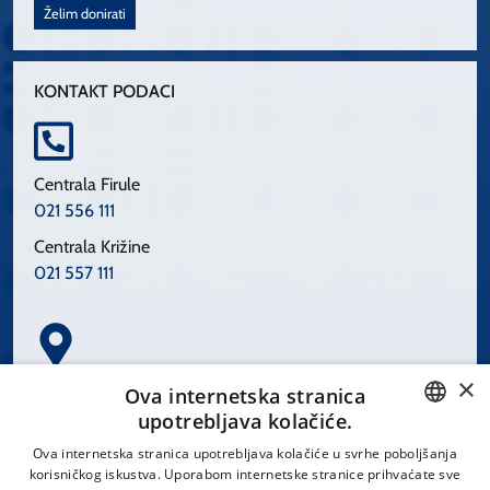
Želim donirati
KONTAKT PODACI
Centrala Firule
021 556 111
Centrala Križine
021 557 111
×
Spinčićeva 1, 21000 Split
Ova internetska stranica
Hrvatska
upotrebljava kolačiće.
CROATIAN
Ova internetska stranica upotrebljava kolačiće u svrhe poboljšanja
korisničkog iskustva. Uporabom internetske stranice prihvaćate sve
ENGLISH