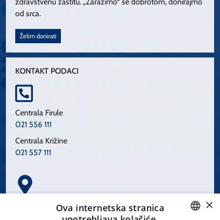
zdravstvenu zaštitu. „Zarazimo“ se dobrotom, donirajmo
od srca.
Želim donirati
KONTAKT PODACI
Centrala Firule
021 556 111
Centrala Križine
021 557 111
×
Spinčićeva 1, 21000 Split
Ova internetska stranica
Hrvatska
upotrebljava kolačiće.