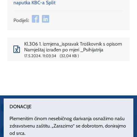
naputka KBC-a Split
Podijeli:
Kl.306 1. izmjena_ispravak Troškovnik s opisom
Namještaj izrađen po mjeri _Psihijatrija
17.5.2024. 11:03:34
32,04 KB
DONACIJE
Plemenitim činom nesebičnog darivanja osnažimo našu
zdravstvenu zaštitu. „Zarazimo“ se dobrotom, donirajmo
od srca.