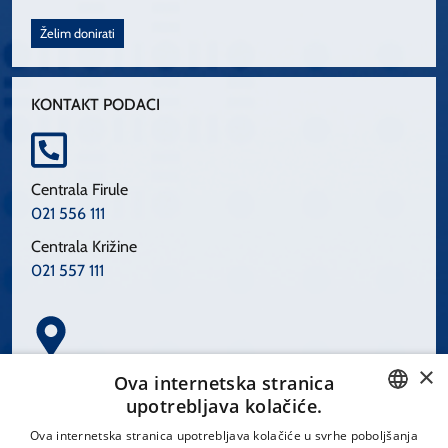
Želim donirati
KONTAKT PODACI
Centrala Firule
021 556 111
Centrala Križine
021 557 111
×
Spinčićeva 1, 21000 Split
Ova internetska stranica
Hrvatska
upotrebljava kolačiće.
CROATIAN
Ova internetska stranica upotrebljava kolačiće u svrhe poboljšanja