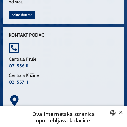
od srca.
Želim donirati
KONTAKT PODACI
Centrala Firule
021 556 111
Centrala Križine
021 557 111
×
Spinčićeva 1, 21000 Split
Ova internetska stranica
Hrvatska
upotrebljava kolačiće.