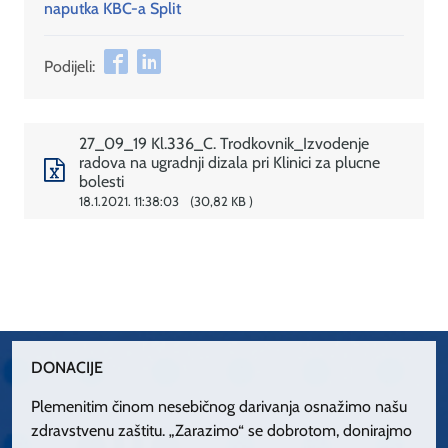
naputka KBC-a Split
Podijeli:
27_09_19 Kl.336_C. Trodkovnik_Izvodenje
radova na ugradnji dizala pri Klinici za plucne
bolesti
18.1.2021. 11:38:03
30,82 KB
DONACIJE
Plemenitim činom nesebičnog darivanja osnažimo našu
zdravstvenu zaštitu. „Zarazimo“ se dobrotom, donirajmo