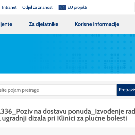
Intranet
Odjel za znanost
EU projekti
ijente
Za djelatnike
Korisne informacije
Pretraži
.336_Poziv na dostavu ponuda_Izvođenje ra
 ugradnji dizala pri Klinici za plućne bolesti