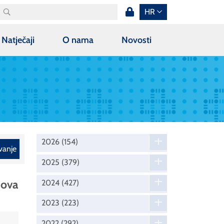
HR
Natječaji
O nama
Novosti
2026
(154)
vanje
2025
(379)
dova
2024
(427)
2023
(223)
2022
(292)