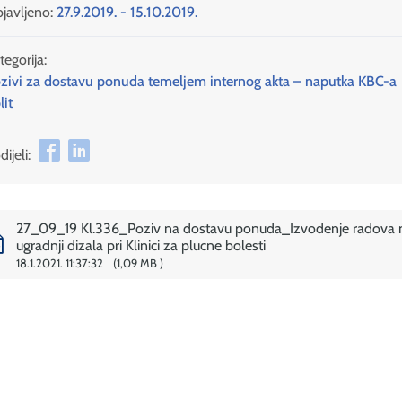
javljeno:
27.9.2019. - 15.10.2019.
tegorija:
zivi za dostavu ponuda temeljem internog akta – naputka KBC-a
lit
ijeli:
27_09_19 Kl.336_Poziv na dostavu ponuda_Izvodenje radova 
ugradnji dizala pri Klinici za plucne bolesti
18.1.2021. 11:37:32
1,09 MB