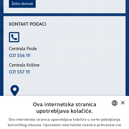
Želim donirati
KONTAKT PODACI
Centrala Firule
021 556 111
Centrala Križine
021 557 111
×
Spinčićeva 1, 21000 Split
Ova internetska stranica
Hrvatska
upotrebljava kolačiće.
CROATIAN
Ova internetska stranica upotrebljava kolačiće u svrhe poboljšanja
korisničkog iskustva. Uporabom internetske stranice prihvaćate sve
ENGLISH