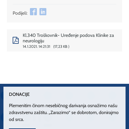
Podijeli:
Kl.340 Troškovnik- Uređenje podova Klinike za
neurologiju
14.1.2021. 14:21:31
17,23 KB
DONACIJE
Plemenitim činom nesebičnog darivanja osnažimo našu
zdravstvenu zaštitu. „Zarazimo“ se dobrotom, donirajmo
od srca.