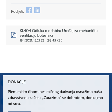
Podijeli:
Kl.404 Odluka o odabiru Uređaj za mehaničku
ventilaciju bolesnika
18.1.2021. 15:21:52
83,45 KB
DONACIJE
Plemenitim činom nesebičnog darivanja osnažimo našu
zdravstvenu zaštitu. „Zarazimo“ se dobrotom, donirajmo
od srca.