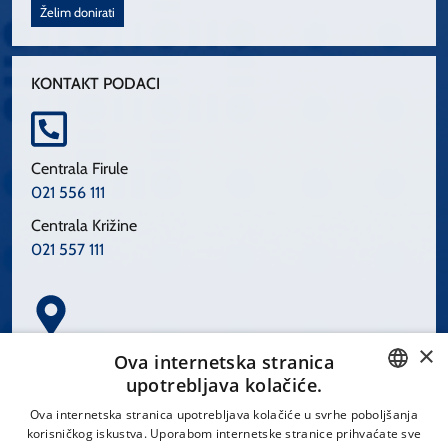
Želim donirati
KONTAKT PODACI
Centrala Firule
021 556 111
Centrala Križine
021 557 111
×
Spinčićeva 1, 21000 Split
Ova internetska stranica
Hrvatska
upotrebljava kolačiće.
CROATIAN
Ova internetska stranica upotrebljava kolačiće u svrhe poboljšanja
korisničkog iskustva. Uporabom internetske stranice prihvaćate sve
ENGLISH