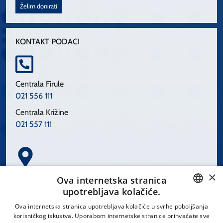
Želim donirati
KONTAKT PODACI
Centrala Firule
021 556 111
Centrala Križine
021 557 111
×
Spinčićeva 1, 21000 Split
Ova internetska stranica
Hrvatska
upotrebljava kolačiće.
CROATIAN
Ova internetska stranica upotrebljava kolačiće u svrhe poboljšanja
korisničkog iskustva. Uporabom internetske stranice prihvaćate sve
ENGLISH