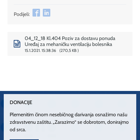
Podijeli:
04_12_18 Kl.404 Poziv za dostavu ponuda
Uređaj za mehaničku ventilaciju bolesnika
15.1.2021. 15:38:36
270,5 KB
DONACIJE
Plemenitim činom nesebičnog darivanja osnažimo našu
zdravstvenu zaštitu. „Zarazimo“ se dobrotom, donirajmo
od srca.