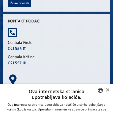
Želim donirati
KONTAKT PODACI
Centrala Firule
021 556 111
Centrala Križine
021 557 111
×
Spinčićeva 1, 21000 Split
Ova internetska stranica
Hrvatska
upotrebljava kolačiće.
CROATIAN
Ova internetska stranica upotrebljava kolačiće u svrhe poboljšanja
korisničkog iskustva. Uporabom internetske stranice prihvaćate sve
ENGLISH