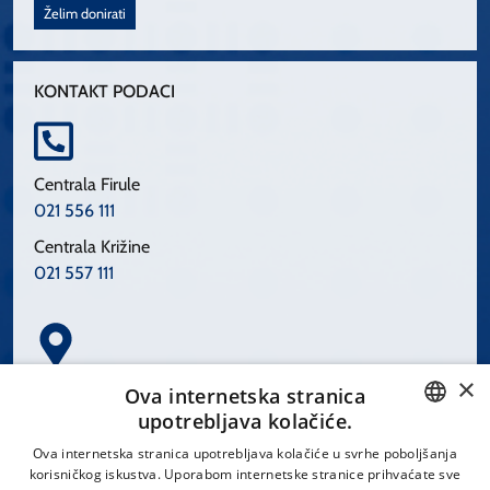
Želim donirati
KONTAKT PODACI
Centrala Firule
021 556 111
Centrala Križine
021 557 111
×
Spinčićeva 1, 21000 Split
Ova internetska stranica
Hrvatska
upotrebljava kolačiće.
CROATIAN
Ova internetska stranica upotrebljava kolačiće u svrhe poboljšanja
korisničkog iskustva. Uporabom internetske stranice prihvaćate sve
ENGLISH