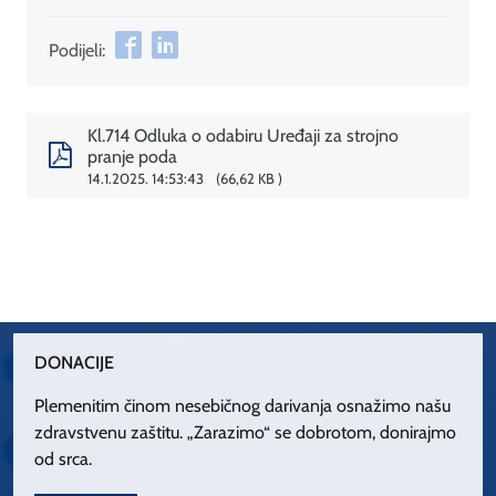
Podijeli:
Kl.714 Odluka o odabiru Uređaji za strojno
pranje poda
14.1.2025. 14:53:43
66,62 KB
DONACIJE
Plemenitim činom nesebičnog darivanja osnažimo našu
zdravstvenu zaštitu. „Zarazimo“ se dobrotom, donirajmo
od srca.