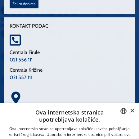
Želim donirati
KONTAKT PODACI
Centrala Firule
021 556 111
Centrala Križine
021 557 111
×
Spinčićeva 1, 21000 Split
Ova internetska stranica
Hrvatska
upotrebljava kolačiće.
CROATIAN
Ova internetska stranica upotrebljava kolačiće u svrhe poboljšanja
korisničkog iskustva. Uporabom internetske stranice prihvaćate sve
ENGLISH