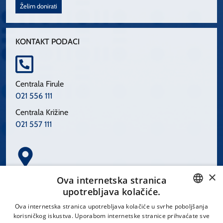
Želim donirati
KONTAKT PODACI
Centrala Firule
021 556 111
Centrala Križine
021 557 111
×
Spinčićeva 1, 21000 Split
Ova internetska stranica
Hrvatska
upotrebljava kolačiće.
CROATIAN
Ova internetska stranica upotrebljava kolačiće u svrhe poboljšanja
korisničkog iskustva. Uporabom internetske stranice prihvaćate sve
ENGLISH