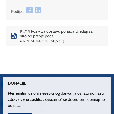
Podijeli:
Kl.714 Poziv za dostavu ponuda Uređaji za
strojno pranje poda
6.12.2024. 11:48:01
241,5 KB
DONACIJE
Plemenitim činom nesebičnog darivanja osnažimo našu
zdravstvenu zaštitu. „Zarazimo“ se dobrotom, donirajmo
od srca.