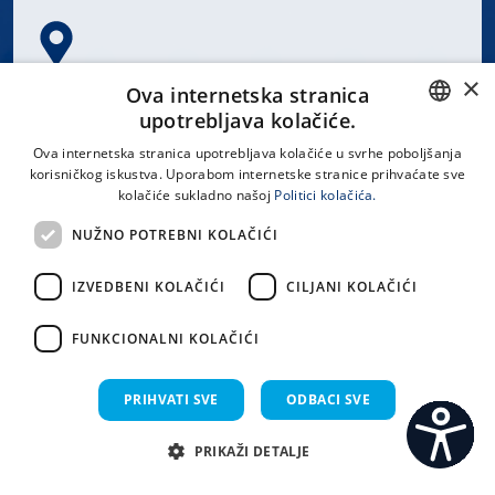
×
Spinčićeva 1, 21000 Split
Ova internetska stranica
Hrvatska
upotrebljava kolačiće.
CROATIAN
Ova internetska stranica upotrebljava kolačiće u svrhe poboljšanja
korisničkog iskustva. Uporabom internetske stranice prihvaćate sve
ENGLISH
kolačiće sukladno našoj
Politici kolačića.
office@kbsplit.hr
NUŽNO POTREBNI KOLAČIĆI
LINKOVI
IZVEDBENI KOLAČIĆI
CILJANI KOLAČIĆI
Uvjeti korištenja
FUNKCIONALNI KOLAČIĆI
Izjava o pristupačnosti
PRIHVATI SVE
ODBACI SVE
PRIKAŽI DETALJE
C
S
Sva prava pridržana KBC Split 2026.