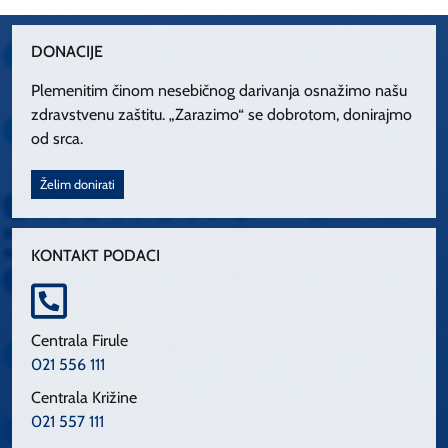
DONACIJE
Plemenitim činom nesebičnog darivanja osnažimo našu
zdravstvenu zaštitu. „Zarazimo“ se dobrotom, donirajmo
od srca.
Želim donirati
KONTAKT PODACI
Centrala Firule
021 556 111
Centrala Križine
021 557 111