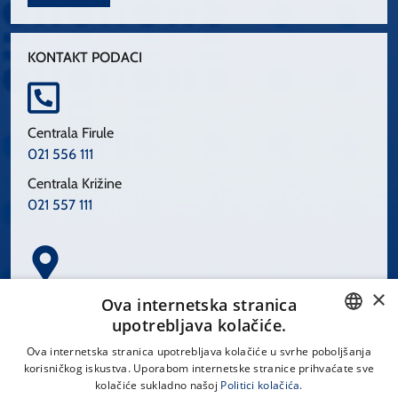
KONTAKT PODACI
Centrala Firule
021 556 111
Centrala Križine
021 557 111
×
Spinčićeva 1, 21000 Split
Ova internetska stranica
Hrvatska
upotrebljava kolačiće.
CROATIAN
Ova internetska stranica upotrebljava kolačiće u svrhe poboljšanja
korisničkog iskustva. Uporabom internetske stranice prihvaćate sve
ENGLISH
kolačiće sukladno našoj
Politici kolačića.
office@kbsplit.hr