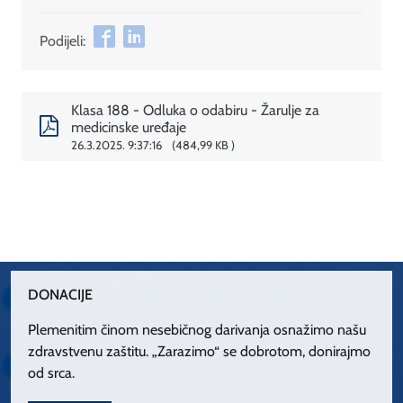
Podijeli:
Klasa 188 - Odluka o odabiru - Žarulje za
medicinske uređaje
26.3.2025. 9:37:16
484,99 KB
DONACIJE
Plemenitim činom nesebičnog darivanja osnažimo našu
zdravstvenu zaštitu. „Zarazimo“ se dobrotom, donirajmo
od srca.