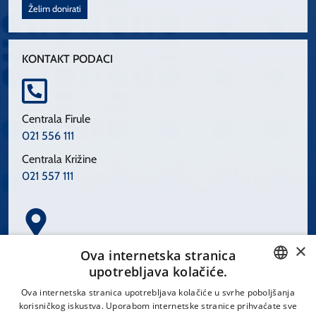
Želim donirati
KONTAKT PODACI
Centrala Firule
021 556 111
Centrala Križine
021 557 111
×
Spinčićeva 1, 21000 Split
Ova internetska stranica
Hrvatska
upotrebljava kolačiće.
CROATIAN
Ova internetska stranica upotrebljava kolačiće u svrhe poboljšanja
korisničkog iskustva. Uporabom internetske stranice prihvaćate sve
ENGLISH