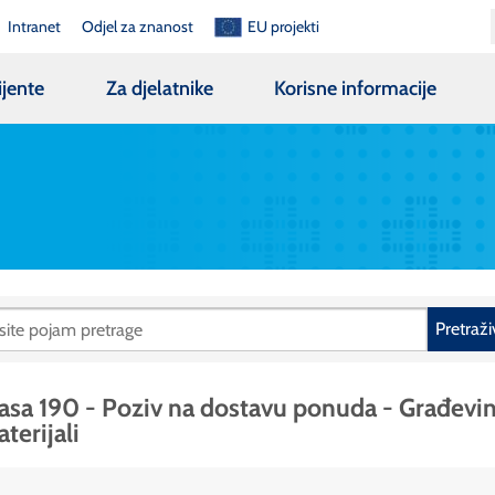
Intranet
Odjel za znanost
EU projekti
ijente
Za djelatnike
Korisne informacije
Pretraži
asa 190 - Poziv na dostavu ponuda - Građevin
terijali