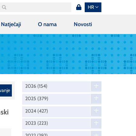
HR
Natječaji
O nama
Novosti
2026
(154)
vanje
2025
(379)
ski
2024
(427)
2023
(223)
2022
(292)