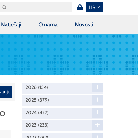
HR
Natječaji
O nama
Novosti
2026
(154)
vanje
2025
(379)
MO
2024
(427)
2023
(223)
2022
(292)