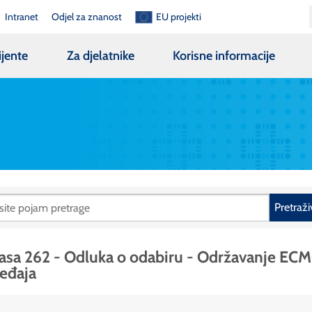
Intranet
Odjel za znanost
EU projekti
ijente
Za djelatnike
Korisne informacije
Pretraži
asa 262 - Odluka o odabiru - Održavanje EC
eđaja