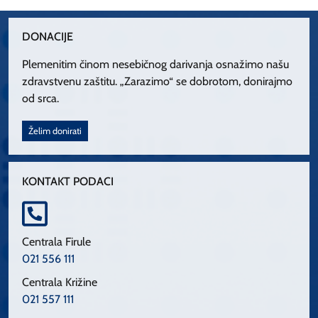
DONACIJE
Plemenitim činom nesebičnog darivanja osnažimo našu
zdravstvenu zaštitu. „Zarazimo“ se dobrotom, donirajmo
od srca.
Želim donirati
KONTAKT PODACI
Centrala Firule
021 556 111
Centrala Križine
021 557 111