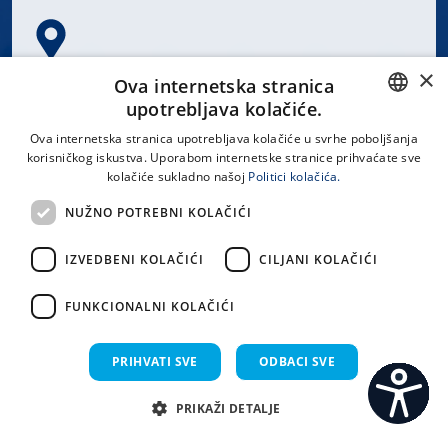
×
Spinčićeva 1, 21000 Split
Ova internetska stranica
Hrvatska
upotrebljava kolačiće.
CROATIAN
Ova internetska stranica upotrebljava kolačiće u svrhe poboljšanja
korisničkog iskustva. Uporabom internetske stranice prihvaćate sve
ENGLISH
kolačiće sukladno našoj
Politici kolačića.
office@kbsplit.hr
NUŽNO POTREBNI KOLAČIĆI
LINKOVI
IZVEDBENI KOLAČIĆI
CILJANI KOLAČIĆI
Uvjeti korištenja
FUNKCIONALNI KOLAČIĆI
Izjava o pristupačnosti
PRIHVATI SVE
ODBACI SVE
PRIKAŽI DETALJE
C
S
Sva prava pridržana KBC Split 2026.