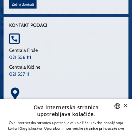
Želim donirati
KONTAKT PODACI
Centrala Firule
021 556 111
Centrala Križine
021 557 111
×
Spinčićeva 1, 21000 Split
Ova internetska stranica
Hrvatska
upotrebljava kolačiće.
CROATIAN
Ova internetska stranica upotrebljava kolačiće u svrhe poboljšanja
korisničkog iskustva. Uporabom internetske stranice prihvaćate sve
ENGLISH