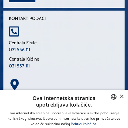
KONTAKT PODACI
Centrala Firule
021 556 111
Centrala Križine
021 557 111
×
Spinčićeva 1, 21000 Split
Ova internetska stranica
Hrvatska
upotrebljava kolačiće.
CROATIAN
Ova internetska stranica upotrebljava kolačiće u svrhe poboljšanja
korisničkog iskustva. Uporabom internetske stranice prihvaćate sve
ENGLISH
kolačiće sukladno našoj
Politici kolačića.
office@kbsplit.hr