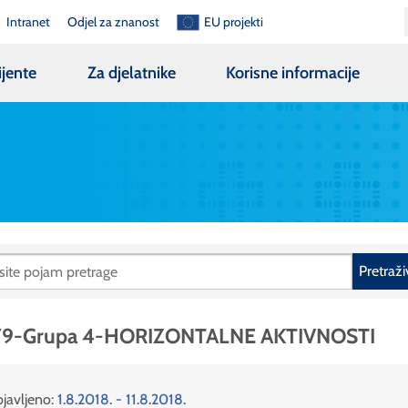
Intranet
Odjel za znanost
EU projekti
ijente
Za djelatnike
Korisne informacije
Pretraži
79-Grupa 4-HORIZONTALNE AKTIVNOSTI
javljeno:
1.8.2018. - 11.8.2018.