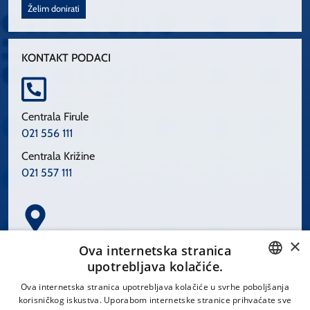
Želim donirati
KONTAKT PODACI
Centrala Firule
021 556 111
Centrala Križine
021 557 111
×
Spinčićeva 1, 21000 Split
Ova internetska stranica
Hrvatska
upotrebljava kolačiće.
CROATIAN
Ova internetska stranica upotrebljava kolačiće u svrhe poboljšanja
korisničkog iskustva. Uporabom internetske stranice prihvaćate sve
ENGLISH