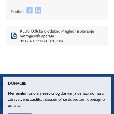
Podijeli:
KL08 Odluka o odabiru Pregled i ispitivanje
vatrogasnih aparata
30.1.2024. 12:18:24
71,36 KB
DONACIJE
Plemenitim činom nesebičnog darivanja osnažimo našu
zdravstvenu zaštitu. „Zarazimo“ se dobrotom, donirajmo
od srca.