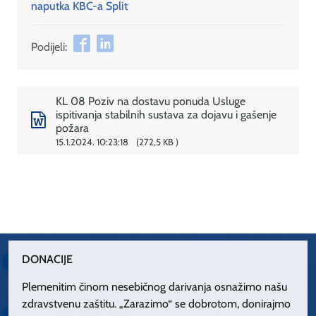
naputka KBC-a Split
Podijeli:
KL 08 Poziv na dostavu ponuda Usluge
ispitivanja stabilnih sustava za dojavu i gašenje
požara
15.1.2024. 10:23:18
272,5 KB
DONACIJE
Plemenitim činom nesebičnog darivanja osnažimo našu
zdravstvenu zaštitu. „Zarazimo“ se dobrotom, donirajmo