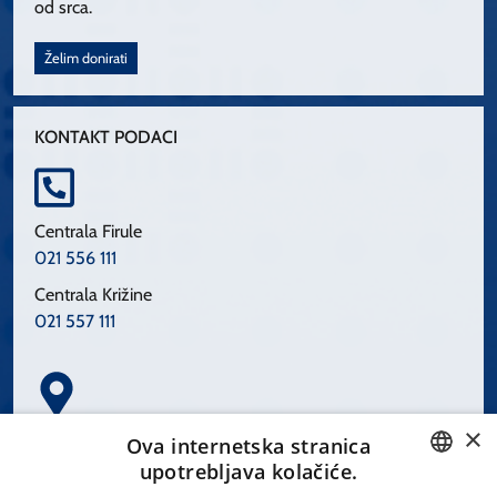
od srca.
Želim donirati
KONTAKT PODACI
Centrala Firule
021 556 111
Centrala Križine
021 557 111
×
Spinčićeva 1, 21000 Split
Ova internetska stranica
Hrvatska
upotrebljava kolačiće.