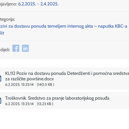
javljeno:
6.2.2025. - 2.4.2025.
tegorija:
zivi za dostavu ponuda temeljem internog akta – naputka KBC-a
lit
ijeli:
KL112 Poziv na dostavu ponuda Deterdženti i pomoćna sredstv
za različite površine.docx
6.2.2025. 13:25:14
140,5 KB
Troškovnik. Sredstvo za pranje laboratorijskog posuđa
6.2.2025. 13:25:14
13,23 KB