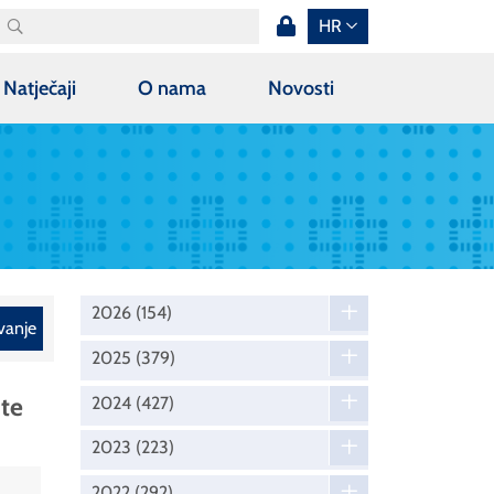
HR
Natječaji
O nama
Novosti
2026
(154)
vanje
2025
(379)
ite
2024
(427)
2023
(223)
2022
(292)