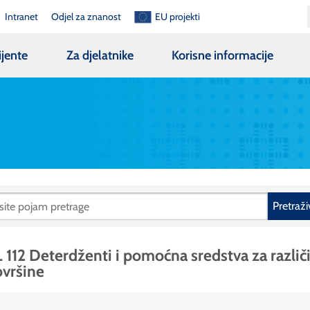
Intranet
Odjel za znanost
EU projekti
ijente
Za djelatnike
Korisne informacije
Pretraži
 112 Deterdženti i pomoćna sredstva za različ
vršine