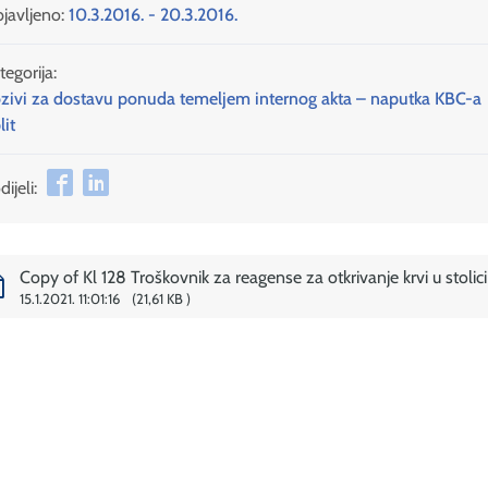
javljeno:
10.3.2016. - 20.3.2016.
tegorija:
zivi za dostavu ponuda temeljem internog akta – naputka KBC-a
lit
ijeli:
Copy of Kl 128 Troškovnik za reagense za otkrivanje krvi u stolici
15.1.2021. 11:01:16
21,61 KB