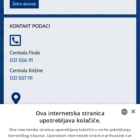
Želim donirati
KONTAKT PODACI
Centrala Firule
021 556 111
Centrala Križine
021 557 111
×
Spinčićeva 1, 21000 Split
Ova internetska stranica
Hrvatska
upotrebljava kolačiće.
CROATIAN
Ova internetska stranica upotrebljava kolačiće u svrhe poboljšanja
korisničkog iskustva. Uporabom internetske stranice prihvaćate sve
ENGLISH