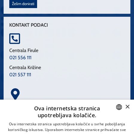
Želim donirati
KONTAKT PODACI
Centrala Firule
021 556 111
Centrala Križine
021 557 111
×
Spinčićeva 1, 21000 Split
Ova internetska stranica
Hrvatska
upotrebljava kolačiće.
CROATIAN
Ova internetska stranica upotrebljava kolačiće u svrhe poboljšanja
korisničkog iskustva. Uporabom internetske stranice prihvaćate sve
ENGLISH