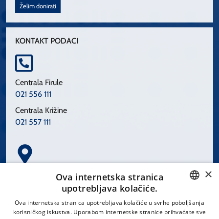
Želim donirati
KONTAKT PODACI
Centrala Firule
021 556 111
Centrala Križine
021 557 111
×
Spinčićeva 1, 21000 Split
Ova internetska stranica
Hrvatska
upotrebljava kolačiće.
CROATIAN
Ova internetska stranica upotrebljava kolačiće u svrhe poboljšanja
korisničkog iskustva. Uporabom internetske stranice prihvaćate sve
ENGLISH