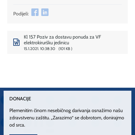
Podijeli:
Kl 157 Poziv za dostavu ponuda za VF
elektrokiruršku jedinicu
15.1.2021. 10:38:30
101 KB
DONACIJE
Plemenitim činom nesebičnog darivanja osnažimo našu
zdravstvenu zaštitu. „Zarazimo“ se dobrotom, donirajmo
od srca.