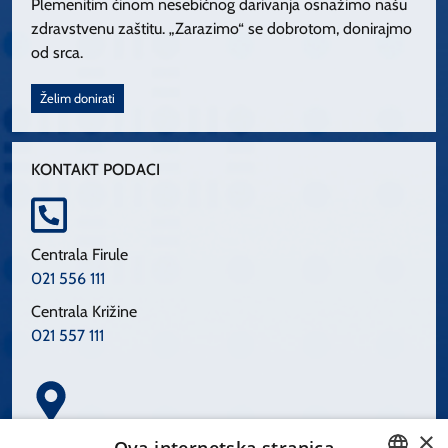
Plemenitim činom nesebičnog darivanja osnažimo našu
zdravstvenu zaštitu. „Zarazimo“ se dobrotom, donirajmo
od srca.
Želim donirati
KONTAKT PODACI
Centrala Firule
021 556 111
Centrala Križine
021 557 111
×
Spinčićeva 1, 21000 Split