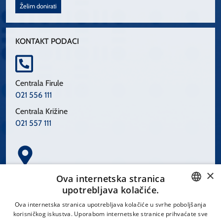
Želim donirati
KONTAKT PODACI
Centrala Firule
021 556 111
Centrala Križine
021 557 111
×
Spinčićeva 1, 21000 Split
Ova internetska stranica
Hrvatska
upotrebljava kolačiće.
CROATIAN
Ova internetska stranica upotrebljava kolačiće u svrhe poboljšanja
korisničkog iskustva. Uporabom internetske stranice prihvaćate sve
ENGLISH