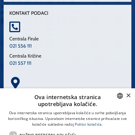
KONTAKT PODACI
Centrala Firule
021 556 111
Centrala Križine
021 557 111
×
Spinčićeva 1, 21000 Split
Ova internetska stranica
Hrvatska
upotrebljava kolačiće.
CROATIAN
Ova internetska stranica upotrebljava kolačiće u svrhe poboljšanja
korisničkog iskustva. Uporabom internetske stranice prihvaćate sve
ENGLISH
kolačiće sukladno našoj
Politici kolačića.
office@kbsplit.hr