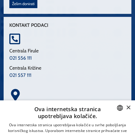
Želim donirati
KONTAKT PODACI
Centrala Firule
021 556 111
Centrala Križine
021 557 111
×
Spinčićeva 1, 21000 Split
Ova internetska stranica
Hrvatska
upotrebljava kolačiće.
CROATIAN
Ova internetska stranica upotrebljava kolačiće u svrhe poboljšanja
korisničkog iskustva. Uporabom internetske stranice prihvaćate sve
ENGLISH