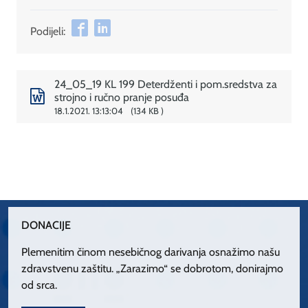
Podijeli:
24_05_19 KL 199 Deterdženti i pom.sredstva za
strojno i ručno pranje posuđa
18.1.2021. 13:13:04
134 KB
DONACIJE
Plemenitim činom nesebičnog darivanja osnažimo našu
zdravstvenu zaštitu. „Zarazimo“ se dobrotom, donirajmo
od srca.