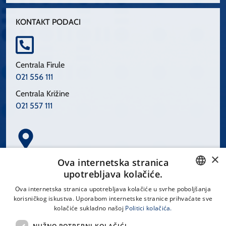
KONTAKT PODACI
Centrala Firule
021 556 111
Centrala Križine
021 557 111
×
Spinčićeva 1, 21000 Split
Ova internetska stranica
Hrvatska
upotrebljava kolačiće.
CROATIAN
Ova internetska stranica upotrebljava kolačiće u svrhe poboljšanja
korisničkog iskustva. Uporabom internetske stranice prihvaćate sve
ENGLISH
kolačiće sukladno našoj
Politici kolačića.
office@kbsplit.hr