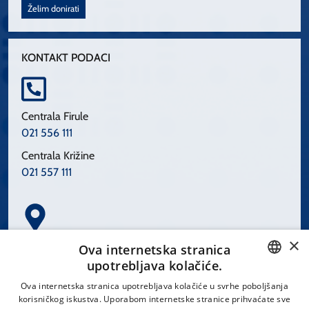
Želim donirati
KONTAKT PODACI
Centrala Firule
021 556 111
Centrala Križine
021 557 111
×
Spinčićeva 1, 21000 Split
Ova internetska stranica
Hrvatska
upotrebljava kolačiće.
CROATIAN
Ova internetska stranica upotrebljava kolačiće u svrhe poboljšanja
korisničkog iskustva. Uporabom internetske stranice prihvaćate sve
ENGLISH