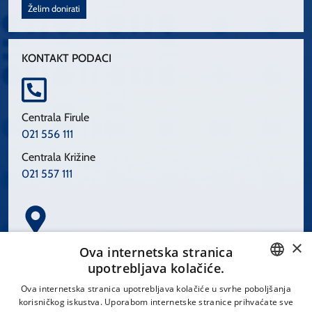
Želim donirati
KONTAKT PODACI
Centrala Firule
021 556 111
Centrala Križine
021 557 111
×
Spinčićeva 1, 21000 Split
Ova internetska stranica
Hrvatska
upotrebljava kolačiće.
CROATIAN
Ova internetska stranica upotrebljava kolačiće u svrhe poboljšanja
korisničkog iskustva. Uporabom internetske stranice prihvaćate sve
ENGLISH