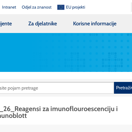
Intranet
Odjel za znanost
EU projekti
ijente
Za djelatnike
Korisne informacije
Pretraži
_26_Reagensi za imunoflouroescenciju i
munoblott