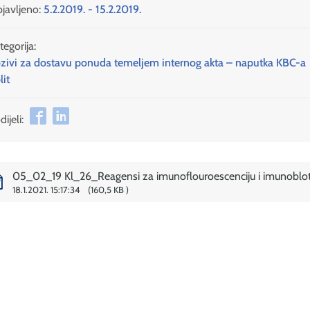
javljeno:
5.2.2019. - 15.2.2019.
tegorija:
zivi za dostavu ponuda temeljem internog akta – naputka KBC-a
lit
ijeli:
05_02_19 Kl_26_Reagensi za imunoflouroescenciju i imunoblot
18.1.2021. 15:17:34
160,5 KB